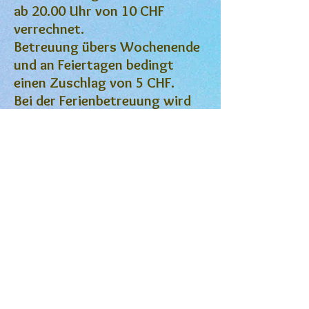
ab 20.00 Uhr von 10 CHF
verrechnet.
Betreuung übers Wochenende
und an Feiertagen bedingt
einen Zuschlag von 5 CHF.
Bei der Ferienbetreuung wird
der erste und letzte Tag voll
verrechnet.
Grundkosten:
Tagesbetreuung = CHF 55.00
(morgens bis abends)
Ferienbetreuung = CHF 65.00
pro Tag (Sie stellen das Futter
zur Verfügung)
CHF 70.00 pro Tag (Ihr Hund
bekommt unser Futter)