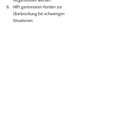
mitgenommen werden
Hilft gestressten Hunden zur 
Überbrückung bei schwierigen 
Situationen
Schnüffelspielzeuge sind waschbar 
und lange haltbar.
Schnüffelspielzeuge werden auch zu 
Therapiezwecken und Konditionstraining 
verwendet. 
Schnüffelgarten