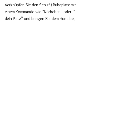
Verknüpfen Sie den Schlaf-/ Ruheplatz mit 
einem Kommando wie “Körbchen” oder
“ 
dein Platz” und bringen Sie dem Hund bei, 
dass er sich dorthin zurückziehen kann. 
Das ist ideal, wenn Besuch kommt, der 
Hunden gegenüber unsicher reagiert. Der 
Hund ist dann aus dem Weg und an einem 
Platz, an dem er sich sicher und wohl fühlt.
Der Welpe/Hund sollte jederzeit Zugang 
zu Wasser haben.