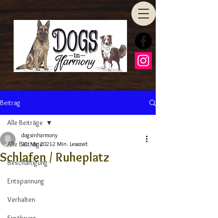
Beitrag
Alle Beiträge
dogsinharmony
Alle Beiträge
20. Mai 2021
2 Min. Lesezeit
Schlafen / Ruheplatz
Beschäftigung
Entspannung
Verhalten