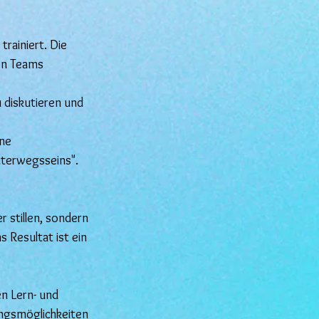
trainiert. Die
en Teams
u diskutieren und
hne
terwegsseins".
 stillen, sondern
 Resultat ist ein
en Lern- und
ungsmöglichkeiten