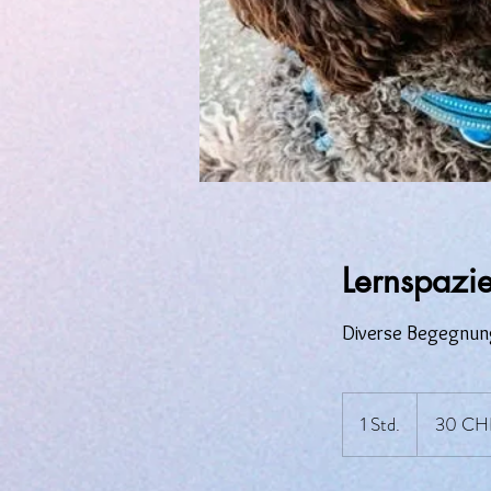
Lernspazie
Diverse Begegnunge
30
Schweizer
1 Std.
1
30 CH
Franken
S
t