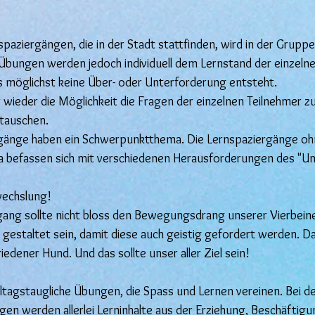
aziergängen, die in der Stadt stattfinden, wird in der Gruppe 
Übungen werden jedoch individuell dem Lernstand der einzeln
s möglichst keine Über- oder Unterforderung entsteht.
 wieder die Möglichkeit die Fragen der einzelnen Teilnehmer z
tauschen.
rgänge haben ein Schwerpunktthema. Die Lernspaziergänge o
befassen sich mit verschiedenen Herausforderungen des "Un
echslung!
ng sollte nicht bloss den Bewegungsdrang unserer Vierbeiner
gestaltet sein, damit diese auch geistig gefordert werden. Das
iedener Hund. Und das sollte unser aller Ziel sein!
lltagstaugliche Übungen, die Spass und Lernen vereinen. Bei d
gen werden allerlei Lerninhalte aus der Erziehung, Beschäftig