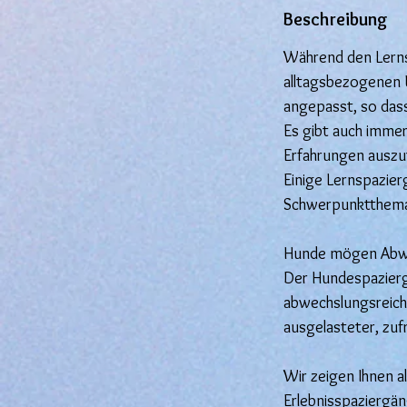
d
Beschreibung
Während den Lernsp
alltagsbezogenen 
angepasst, so das
Es gibt auch immer
Erfahrungen auszu
Einige Lernspazie
Schwerpunktthema 
Hunde mögen Abw
Der Hundespazierga
abwechslungsreich 
ausgelasteter, zufr
Wir zeigen Ihnen a
Erlebnisspaziergän